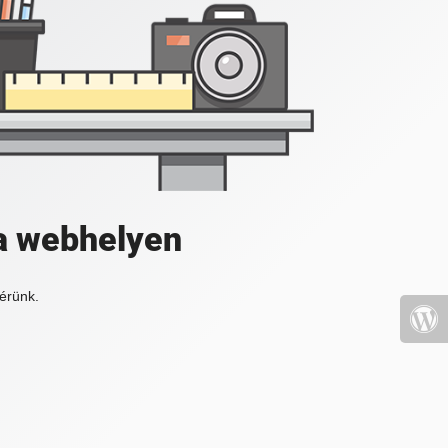
a webhelyen
érünk.