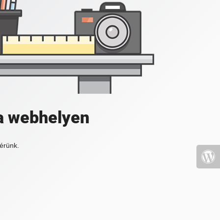
a webhelyen
érünk.