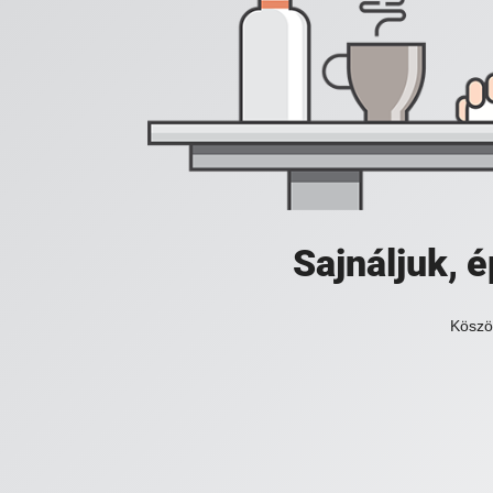
Sajnáljuk,
Köszö