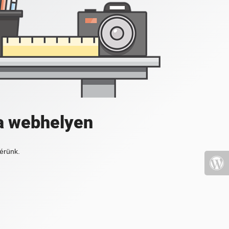
a webhelyen
érünk.