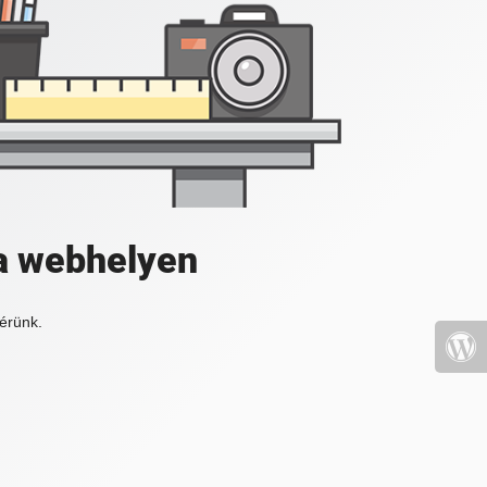
a webhelyen
érünk.