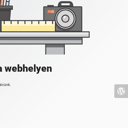
a webhelyen
érünk.