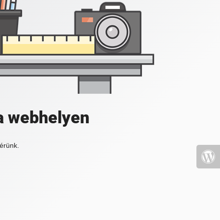
a webhelyen
érünk.