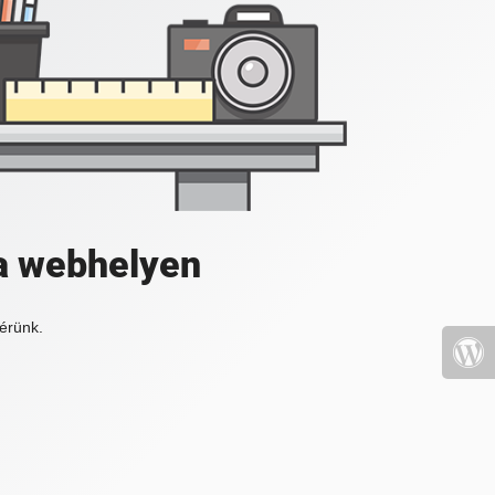
a webhelyen
érünk.