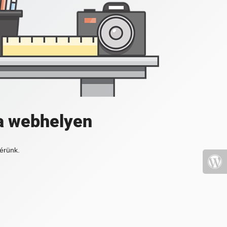
a webhelyen
érünk.