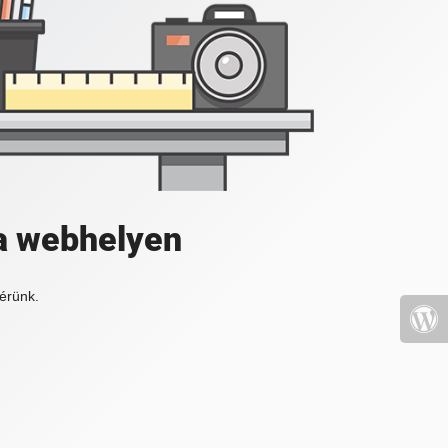
a webhelyen
érünk.