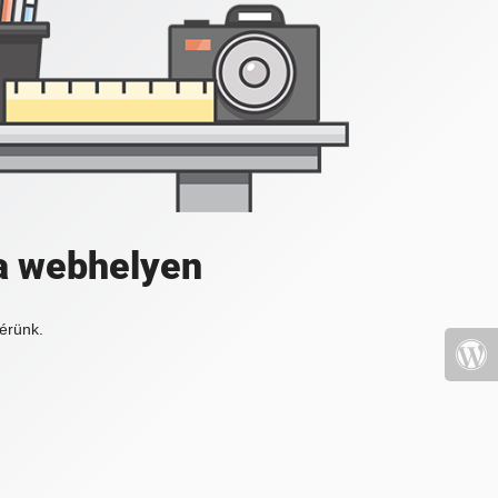
a webhelyen
érünk.