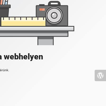
a webhelyen
érünk.