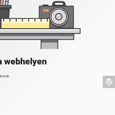
a webhelyen
érünk.