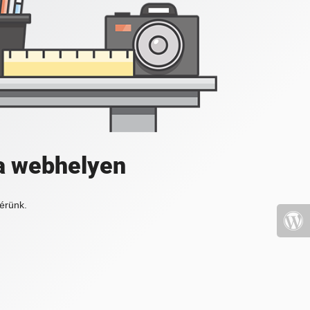
a webhelyen
érünk.