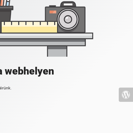
a webhelyen
érünk.