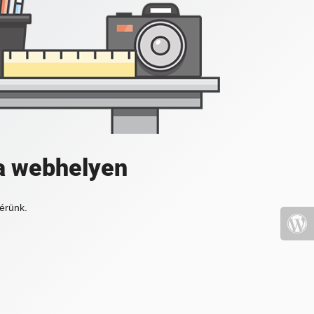
a webhelyen
érünk.