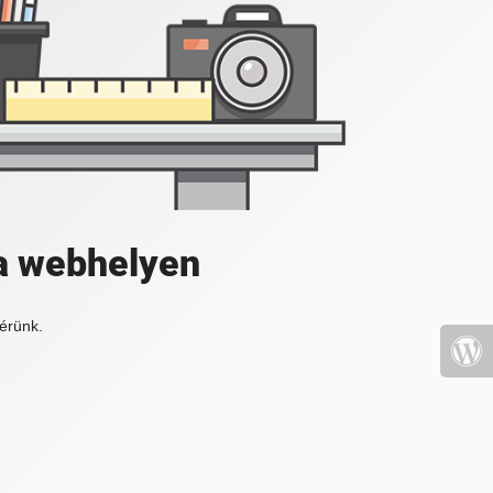
a webhelyen
érünk.