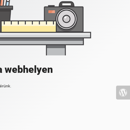
a webhelyen
érünk.