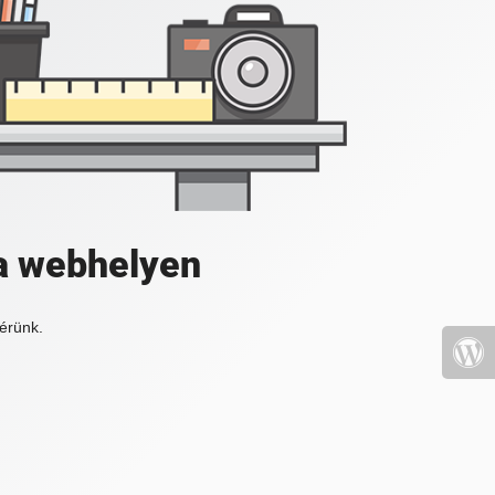
a webhelyen
érünk.