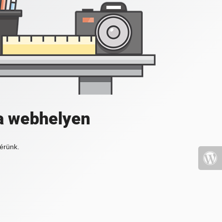
a webhelyen
érünk.